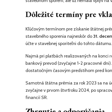
stavebnom sporení, ale už nemala vplyv na v
Dôležité termíny pre vkl
Kľúčovým termínom pre získanie štátnej prém
stavebného sporenia najneskôr do
31. dece
účte v stavebnej sporiteľni do tohto dátumu.
Najmä pri platbách realizovaných na konci 
bankový prevod (zvyčajne 1-2 pracovné dni).
dostatočným časovým predstihom pred kon
Samotná štátna prémia za rok 2023 sa na účt
zvyčajne v prvom štvrťroku 2024, po spracov
financií SR.
Zhrnutie a odporúčania