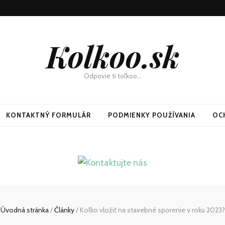
Kolkoo.sk
Odpovie ti toľkoo…
KONTAKTNÝ FORMULÁR
PODMIENKY POUŽÍVANIA
OC
Úvodná stránka
/
Články
/
Koľko vložiť na stavebné sporenie v roku 2023?