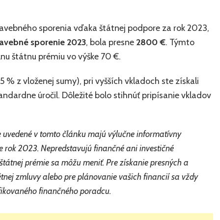
tavebného sporenia vďaka štátnej podpore za rok 2023,
stavebné sporenie 2023
, bola presne
2800 €
. Týmto
nu štátnu prémiu vo výške 70 €.
 % z vloženej sumy), pri vyšších vkladoch ste získali
dardne úročil. Dôležité bolo stihnúť pripísanie vkladov
 uvedené v tomto článku majú výlučne informatívny
e rok 2023. Nepredstavujú finančné ani investičné
tátnej prémie sa môžu meniť. Pre získanie presných a
tnej zmluvy alebo pre plánovanie vašich financií sa vždy
ifikovaného finančného poradcu.