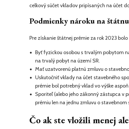
celkový súčet vkladov pripísaných na účet d
Podmienky nároku na štátnu
Pre získanie štátnej prémie za rok 2023 bol
Byť fyzickou osobou s trvalým pobytom n
na trvalý pobyt na území SR.
Mať uzatvorenú platnú zmluvu o stavebn
Uskutočniť vklady na účet stavebného spo
prémie bol potrebný vklad vo výške aspo
Sporiteľ (alebo jeho zákonný zástupca v 
prémiu len na jednu zmluvu o stavebnom 
Čo ak ste vložili menej a