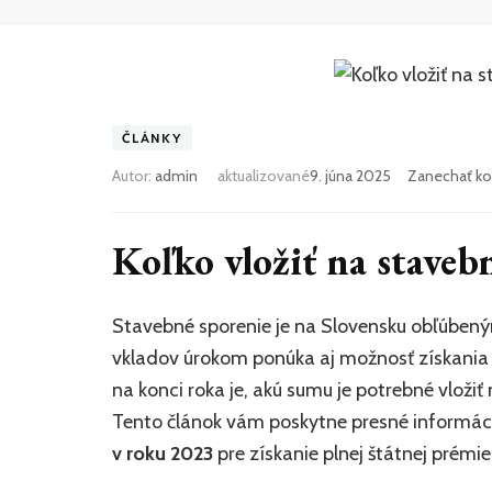
ČLÁNKY
Autor:
admin
aktualizované
9. júna 2025
Zanechať k
Koľko vložiť na staveb
Stavebné sporenie je na Slovensku obľúbe
vkladov úrokom ponúka aj možnosť získania š
na konci roka je, akú sumu je potrebné vloži
Tento článok vám poskytne presné informác
v roku 2023
pre získanie plnej štátnej prémie