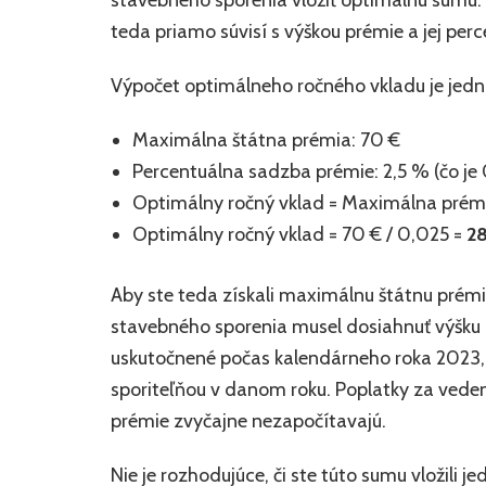
stavebného sporenia vložiť optimálnu sumu
teda priamo súvisí s výškou prémie a jej pe
Výpočet optimálneho ročného vkladu je jed
Maximálna štátna prémia: 70 €
Percentuálna sadzba prémie: 2,5 % (čo je
Optimálny ročný vklad = Maximálna prém
Optimálny ročný vklad = 70 € / 0,025 =
2
Aby ste teda získali maximálnu štátnu prémi
stavebného sporenia musel dosiahnuť výšku
uskutočnené počas kalendárneho roka 2023, kt
sporiteľňou v danom roku. Poplatky za veden
prémie zvyčajne nezapočítavajú.
Nie je rozhodujúce, či ste túto sumu vložili 