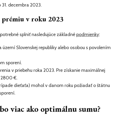
o 31. decembra 2023.
 prémiu v roku 2023
o potrebné splniť nasledujúce základné
podmienky
:
a území Slovenskej republiky alebo osobou s povolením
om sporení.
renia v priebehu roka 2023. Pre získanie maximálnej
ň 2800 €.
prípade dieťaťa) mohol v danom roku požiadať o štátnu
sporení.
lebo viac ako optimálnu sumu?