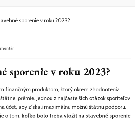
k
omentár
článku
Koľko
vložiť
né sporenie v roku 2023?
na
stavebné
sporenie
ným finančným produktom, ktorý okrem zhodnotenia
v
tátnej prémie. Jednou z najčastejších otázok sporiteľov
roku
2023?
ť na účet, aby získali maximálnu možnú štátnu podporu.
ie o tom,
koľko bolo treba vložiť na stavebné sporenie
.