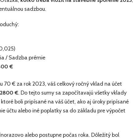
. Otázka,
koľko treba vložiť na stavebné sporenie 2023
,
rcentuálnou sadzbou.
noduchý:
 0,025)
ia / Sadzba prémie
800 €
u 70 € za rok 2023, váš celkový ročný vklad na účet
2800 €
. Do tejto sumy sa započítavajú všetky vklady
oré boli pripísané na váš účet, ako aj úroky pripísané
ie účtu alebo iné poplatky sa do základu pre výpočet
jednorazovo alebo postupne počas roka. Dôležitý bol