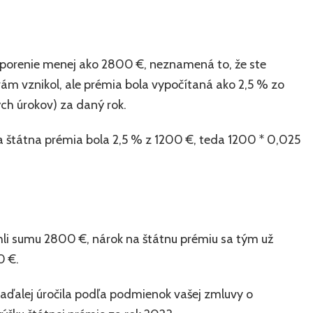
é sporenie menej ako 2800 €, neznamená to, že ste
 vám vznikol, ale prémia bola vypočítaná ako 2,5 % zo
ch úrokov) za daný rok.
ša štátna prémia bola 2,5 % z 1200 €, teda 1200 * 0,025
ahli sumu 2800 €, nárok na štátnu prémiu sa tým už
0 €.
alej úročila podľa podmienok vašej zmluvy o