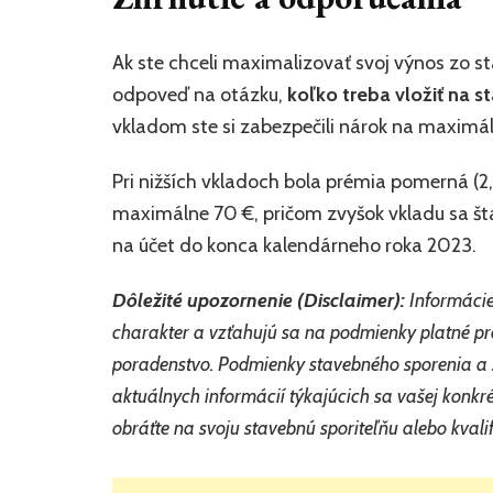
Ak ste chceli maximalizovať svoj výnos zo s
odpoveď na otázku,
koľko treba vložiť na 
vkladom ste si zabezpečili nárok na maximál
Pri nižších vkladoch bola prémia pomerná (2,5
maximálne 70 €, pričom zvyšok vkladu sa štan
na účet do konca kalendárneho roka 2023.
Dôležité upozornenie (Disclaimer):
Informácie
charakter a vzťahujú sa na podmienky platné pr
poradenstvo. Podmienky stavebného sporenia a š
aktuálnych informácií týkajúcich sa vašej konkré
obráťte na svoju stavebnú sporiteľňu alebo kval