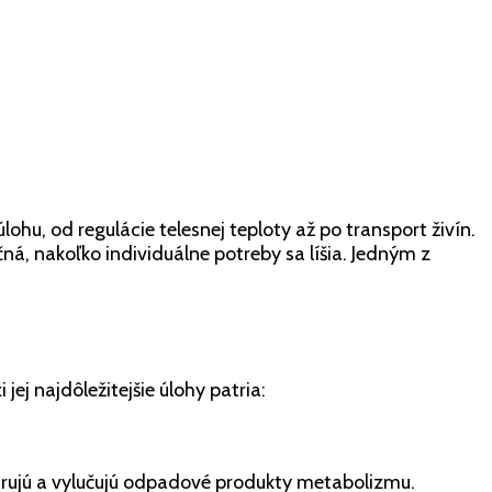
ohu, od regulácie telesnej teploty až po transport živín.
ná, nakoľko individuálne potreby sa líšia. Jedným z
ej najdôležitejšie úlohy patria:
.
ltrujú a vylučujú odpadové produkty metabolizmu.