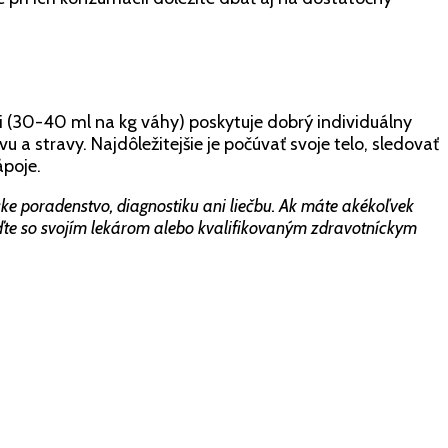
i (30-40 ml na kg váhy) poskytuje dobrý individuálny
 a stravy. Najdôležitejšie je počúvať svoje telo, sledovať
ápoje.
e poradenstvo, diagnostiku ani liečbu. Ak máte akékoľvek
raďte so svojím lekárom alebo kvalifikovaným zdravotníckym