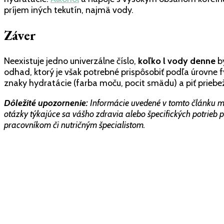
príjem iných tekutín, najmä vody.
Záver
Neexistuje jedno univerzálne číslo,
koľko l vody denne
by
odhad, ktorý je však potrebné prispôsobiť podľa úrovne fy
znaky hydratácie (farba moču, pocit smädu) a piť priebe
Dôležité upozornenie:
Informácie uvedené v tomto článku ma
otázky týkajúce sa vášho zdravia alebo špecifických potrieb p
pracovníkom či nutričným špecialistom.