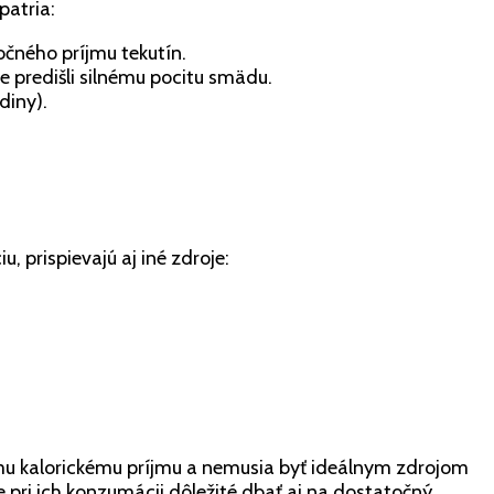
patria:
čného príjmu tekutín.
te predišli silnému pocitu smädu.
diny).
 prispievajú aj iné zdroje:
ému kalorickému príjmu a nemusia byť ideálnym zdrojom
pri ich konzumácii dôležité dbať aj na dostatočný