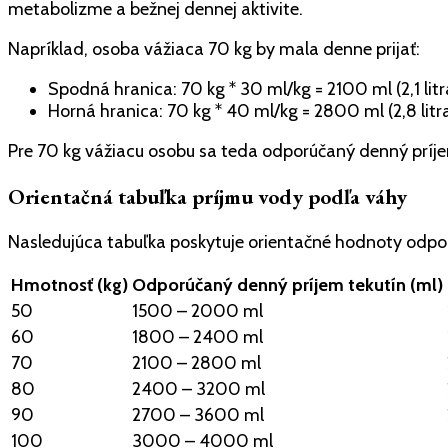
metabolizme a bežnej dennej aktivite.
Napríklad, osoba vážiaca 70 kg by mala denne prijať:
Spodná hranica: 70 kg * 30 ml/kg = 2100 ml (2,1 litr
Horná hranica: 70 kg * 40 ml/kg = 2800 ml (2,8 litr
Pre 70 kg vážiacu osobu sa teda odporúčaný denný príjem 
Orientačná tabuľka príjmu vody podľa váhy
Nasledujúca tabuľka poskytuje orientačné hodnoty odp
Hmotnosť (kg)
Odporúčaný denný príjem tekutín (ml)
50
1500 – 2000 ml
60
1800 – 2400 ml
70
2100 – 2800 ml
80
2400 – 3200 ml
90
2700 – 3600 ml
100
3000 – 4000 ml