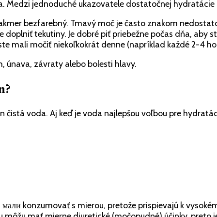
la. Medzi jednoduché ukazovatele dostatočnej hydratácie 
takmer bezfarebný. Tmavý moč je často znakom nedostato
 doplniť tekutiny. Je dobré piť priebežne počas dňa, aby s
ste mali močiť niekoľkokrát denne (napríklad každé 2-4 ho
 únava, závraty alebo bolesti hlavy.
n?
istá voda. Aj keď je voda najlepšou voľbou pre hydratáciu,
a мали konzumovať s mierou, pretože prispievajú k vysok
môžu mať mierne diuretické (močopudné) účinky, preto je 