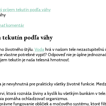
ý príjem tekutín podľa váhy
k
hať komentár
článku
Koľko
 tekutín podľa váhy
vody
denne
ho životného štýlu.
Voda
hrá v našom tele nezastupiteľnú úl
vypiť?
je vlastne potrebné vypiť? Odpoveď nie je úplne jednoznač
Denný
jem tekutín je naša telesná hmotnosť.
príjem
tekutín
podľa
váhy
e nevyhnutná pre prakticky všetky životné funkcie. Medzi j
vi, ktorá roznáša živiny a kyslík ku všetkým bunkám v tele
ia pomáha ochladzovať organizmus.
správne fungovanie obličiek a močového systému, ktoré fi