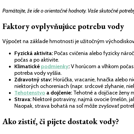
Pamätajte, že ide o orientačné hodnoty. Vaše skutočné potreb
Faktory ovplyvňujúce potrebu vody
Výpočet na základe hmotnosti je užitočným východiskovým
Fyzická aktivita:
Počas cvičenia alebo fyzicky nároč
počas a po aktivite.
Klimatické
podmienky
:
V horúcom a vlhkom počasí
potreba vody vyššia.
Zdravotný stav:
Horúčka, vracanie, hnačka alebo nie
niektorých ochoreniach (napr. srdcové zlyhanie, nie
Tehotenstvo
a dojčenie:
Tehotné a dojčiace ženy ma
Strava:
Niektoré potraviny, najmä ovocie (melón, ja
Naopak, strava bohatá na soľ môže zvyšovať potre
Ako zistiť, či pijete dostatok vody?