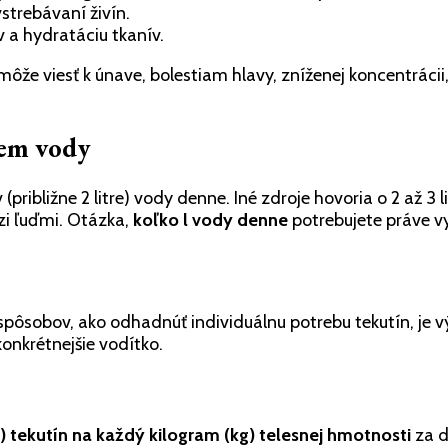
strebávaní živín.
v a hydratáciu tkanív.
že viesť k únave, bolestiam hlavy, zníženej koncentrácii
jem vody
ibližne 2 litre) vody denne. Iné zdroje hovoria o 2 až 3 li
zi ľuďmi. Otázka,
koľko l vody denne
potrebujete práve vy
pôsobov, ako odhadnúť individuálnu potrebu tekutín, je 
konkrétnejšie vodítko.
l) tekutín na každý kilogram (kg) telesnej hmotnosti
za d