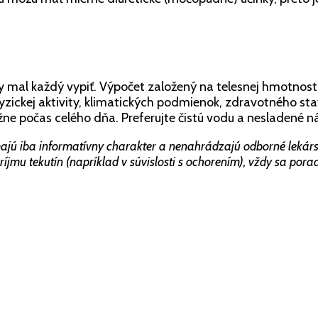
 mal každý vypiť. Výpočet založený na telesnej hmotnost
zickej aktivity, klimatických podmienok, zdravotného stavu
žne počas celého dňa. Preferujte čistú vodu a nesladené n
jú iba informatívny charakter a nenahrádzajú odborné lekársk
ríjmu tekutín (napríklad v súvislosti s ochorením), vždy sa po