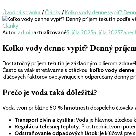
Úvodná stránka
/
Články
/
Koľko vody denne vypiť? Denn
Články
Autor:
admin
aktualizované
5. júla 2025
6. júla 2025
Zanec
Koľko vody denne vypiť? Denný príjem
Dostatočný príjem tekutín je základným pilierom zdravé
Často sa však stretávame s otázkou:
koľko vody denne
kľúčových faktorov ovplyvňujúcich odporúčaný denný prí
Prečo je voda taká dôležitá?
Voda tvorí približne 60 % hmotnosti dospelého človeka a j
Transport živín a kyslíka:
Voda je hlavnou zložkou kr
Regulácia telesnej teploty:
Prostredníctvom poten
Odstraňovanie odpadových látok:
Je kľúčová pre 