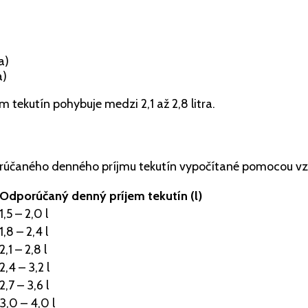
a)
a)
tekutín pohybuje medzi 2,1 až 2,8 litra.
orúčaného denného príjmu tekutín vypočítané pomocou v
Odporúčaný denný príjem tekutín (l)
1,5 – 2,0 l
1,8 – 2,4 l
2,1 – 2,8 l
2,4 – 3,2 l
2,7 – 3,6 l
3,0 – 4,0 l