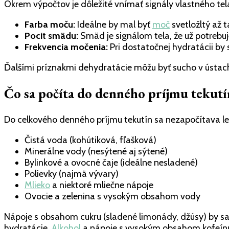
Okrem výpočtov je dôležité vnímať signály vlastného te
Farba moču:
Ideálne by mal byť
moč
svetložltý až 
Pocit smädu:
Smäd je signálom tela, že už potrebuje
Frekvencia močenia:
Pri dostatočnej hydratácii by 
Ďalšími príznakmi dehydratácie môžu byť sucho v ústach,
Čo sa počíta do denného príjmu tekutí
Do celkového denného príjmu tekutín sa nezapočítava len č
Čistá voda (kohútiková, fľašková)
Minerálne vody (nesýtené aj sýtené)
Bylinkové a ovocné čaje (ideálne nesladené)
Polievky (najmä vývary)
Mlieko
a niektoré mliečne nápoje
Ovocie a zelenina s vysokým obsahom vody
Nápoje s obsahom cukru (sladené limonády, džúsy) by s
hydratácie.
Alkohol
a nápoje s vysokým obsahom kofeínu 