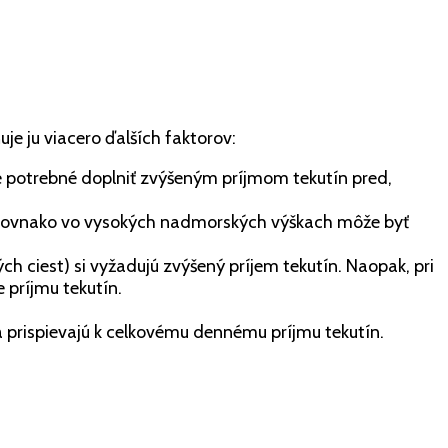
e ju viacero ďalších faktorov:
 je potrebné doplniť zvýšeným príjmom tekutín pred,
 Rovnako vo vysokých nadmorských výškach môže byť
h ciest) si vyžadujú zvýšený príjem tekutín. Naopak, pri
 príjmu tekutín.
a prispievajú k celkovému dennému príjmu tekutín.