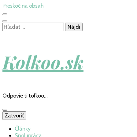
Preskoč na obsah
Hľadať:
Kolkoo.sk
Odpovie ti toľkoo…
Zatvoriť
Články
Spolupráca