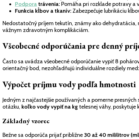
Podpora
trávenia:
Pomáha pri rozklade potravy a v
Funkcia kĺbov a tkanív:
Zabezpečuje lubrikáciu kĺbo
Nedostatočný príjem tekutín, známy ako dehydratácia, mô
vážnym zdravotným komplikáciám.
Všeobecné odporúčania pre denný prí
Často sa uvádza všeobecné odporúčanie vypiť 8 pohárov (pr
orientačný bod, nezohľadňujú individuálne rozdiely med
Výpočet príjmu vody podľa hmotnosti
Jedným z najčastejšie používaných a pomerne presných s
otázku,
koľko vody vypiť na kg
telesnej váhy, poskytuje 
Základný vzorec
Bežne sa odporúča prijať približne
30 až 40 mililitrov (m