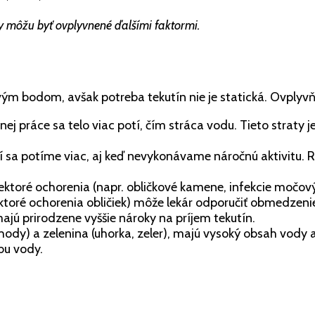
y môžu byť ovplyvnené ďalšími faktormi.
 bodom, avšak potreba tekutín nie je statická. Ovplyvňuj
nej práce sa telo viac potí, čím stráca vodu. Tieto straty
 sa potíme viac, aj keď nevykonávame náročnú aktivitu.
ktoré ochorenia (napr. obličkové kamene, infekcie močovýc
ktoré ochorenia obličiek) môže lekár odporučiť obmedzenie
jú prirodzene vyššie nároky na príjem tekutín.
hody) a zelenina (uhorka, zeler), majú vysoký obsah vody 
bu vody.